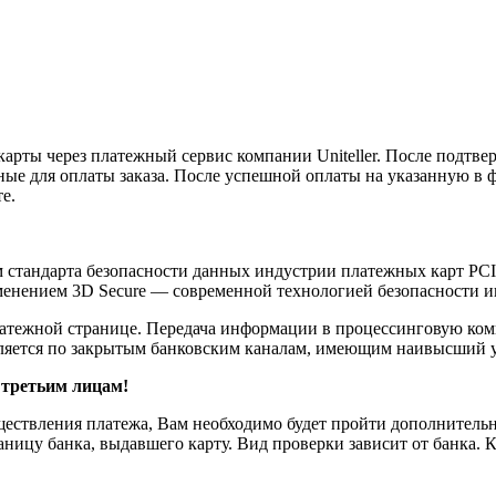
карты через платежный сервис компании Uniteller. После подтв
анные для оплаты заказа. После успешной оплаты на указанную 
е.
ом стандарта безопасности данных индустрии платежных карт PC
енением 3D Secure — современной технологией безопасности и
тежной странице. Передача информации в процессинговую комп
яется по закрытым банковским каналам, имеющим наивысший у
 третьим лицам!
ществления платежа, Вам необходимо будет пройти дополнительн
аницу банка, выдавшего карту. Вид проверки зависит от банка. 