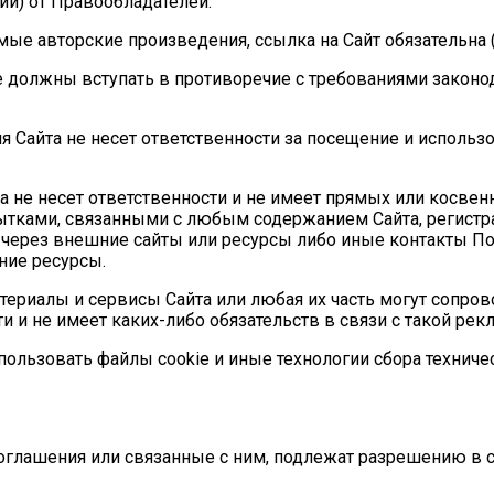
й) от Правообладателей.
ые авторские произведения, ссылка на Сайт обязательна (п
 не должны вступать в противоречие с требованиями зако
ия Сайта не несет ответственности за посещение и исполь
йта не несет ответственности и не имеет прямых или косве
ами, связанными с любым содержанием Сайта, регистраци
через внешние сайты или ресурсы либо иные контакты Пол
ние ресурсы.
атериалы и сервисы Сайта или любая их часть могут сопров
и и не имеет каких-либо обязательств в связи с такой рек
спользовать файлы cookie и иные технологии сбора техни
оглашения или связанные с ним, подлежат разрешению в 