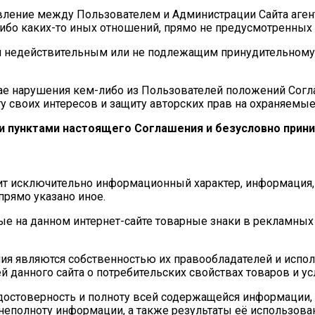
новление между Пользователем и Администрации Сайта аге
либо каких-то иных отношений, прямо не предусмотренны
ия недействительным или не подлежащим принудительному
учае нарушения кем-либо из Пользователей положений Сог
 своих интересов и защиту авторских прав на охраняемые
и пунктами настоящего Соглашения и безусловно прини
т исключительно информационный характер, информация, р
 прямо указано иное.
ые на данном интернет-сайте товарные знаки в рекламных
ия являются собственностью их правообладателей и испо
данного сайта о потребительских свойствах товаров и усл
остоверность и полноту всей содержащейся информации, о
и неполноту информации, а также результаты её использов