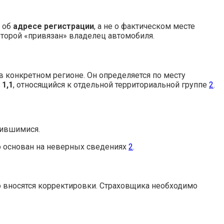
о об
адресе регистрации
, а не о фактическом месте
оторой «привязан» владелец автомобиля.
 конкретном регионе. Он определяется по месту
т
1,1
, относящийся к отдельной территориальной группе
2
.
нившимися.
о основан на неверных сведениях
2
.
го вносятся корректировки. Страховщика необходимо