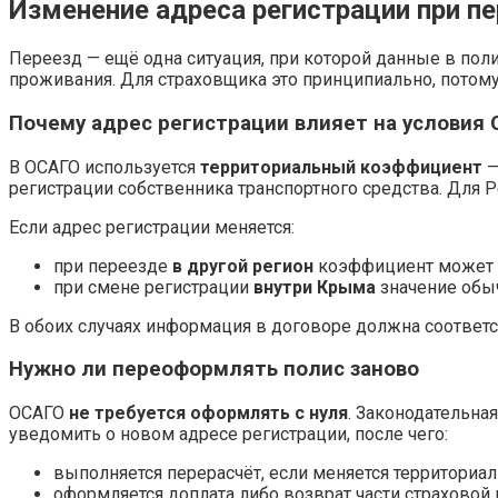
Изменение адреса регистрации при п
Переезд — ещё одна ситуация, при которой данные в по
проживания. Для страховщика это принципиально, потому 
Почему адрес регистрации влияет на условия
В ОСАГО используется
территориальный коэффициент
—
регистрации собственника транспортного средства. Для
Если адрес регистрации меняется:
при переезде
в другой регион
коэффициент может 
при смене регистрации
внутри Крыма
значение обыч
В обоих случаях информация в договоре должна соответс
Нужно ли переоформлять полис заново
ОСАГО
не требуется оформлять с нуля
. Законодательна
уведомить о новом адресе регистрации, после чего:
выполняется перерасчёт, если меняется территориа
оформляется доплата либо возврат части страховой