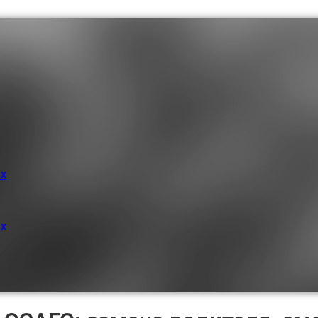
ых
ых