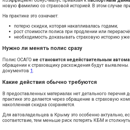
Коэффициент бонус‑малус привязан к
паспортным данн
новую фамилию со страховой историей. В этом случае п
На практике это означает:
потерю скидки, которая накапливалась годами;
рост стоимости полиса при продлении или перерасчё
необходимость доказывать страховую историю уже
Нужно ли менять полис сразу
Полис ОСАГО
не становится недействительным автома
обращении к страховщику расхождения будут выявлены.
документов
1
.
Какие действия обычно требуются
В предоставленных материалах нет детального перечня 
практике это делается через обращение в страховую ко
накопленная скидка сохраняется.
Для автовладельцев в Крыму это особенно актуально, е
соответствие, тем меньше риск потерять КБМ и столкнут