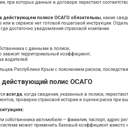
ии, при которых данные в договоре перестают соответств
я в действующем полисе ОСАГО обязательны
, какие све
 или в сервисе нет готовой пошаговой инструкции. Отдель
 где достаточно уведомления страховой компании.
бственника с данными в полисе;
го зависит территориальный коэффициент;
ва водителей.
льцев Республики Крым с пояснением рисков, последствий
в действующий полис ОСАГО
тся
всегда
, когда сведения, указанные в полисе, перестаю
ентов, проверки страховой истории и оценки риска при вы
ситуациях:
ли собственника автомобиля — фамилия, паспорт, адрес ре
й система может применить базовый коэффициент вместо