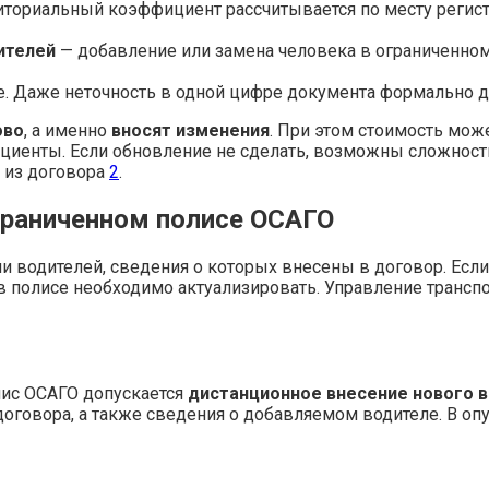
иториальный коэффициент рассчитывается по месту регист
ителей
— добавление или замена человека в ограниченно
. Даже неточность в одной цифре документа формально 
ово
, а именно
вносят изменения
. При этом стоимость може
циенты. Если обновление не сделать, возможны сложности
я из договора
2
.
граниченном полисе ОСАГО
и водителей, сведения о которых внесены в договор. Есл
 в полисе необходимо актуализировать. Управление транс
лис ОСАГО допускается
дистанционное внесение нового 
говора, а также сведения о добавляемом водителе. В опу