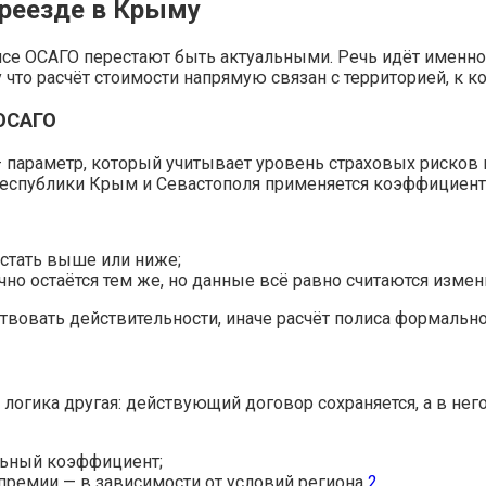
ереезде в Крыму
лисе ОСАГО перестают быть актуальными. Речь идёт именн
что расчёт стоимости напрямую связан с территорией, к к
 ОСАГО
 параметр, который учитывает уровень страховых рисков в
 Республики Крым и Севастополя применяется коэффициен
стать выше или ниже;
но остаётся тем же, но данные всё равно считаются изме
твовать действительности, иначе расчёт полиса формальн
я логика другая: действующий договор сохраняется, а в не
льный коэффициент;
 премии — в зависимости от условий региона
2
.