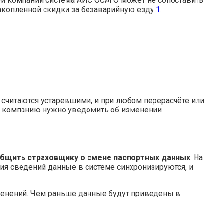
ой компании система АИС ОСАГО может не сопоставить
акопленной скидки за безаварийную езду
1
.
считаются устаревшими, и при любом перерасчёте или
ю компанию нужно уведомить об изменении
бщить страховщику о смене паспортных данных
. На
я сведений данные в системе синхронизируются, и
зменений. Чем раньше данные будут приведены в