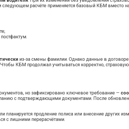
ым водителя
. При их изменении без уведомления страхов
ри следующем расчёте применяется базовый КБМ вместо н
те;
 постфактум.
тически
из‑за смены фамилии. Однако данные в договоре 
 Чтобы КБМ продолжал учитываться корректно, страхову
документов, но зафиксировано ключевое требование —
соо
мпанию с подтверждающими документами. После обновлени
сли планируется продление полиса или внесение других и
ься с лишними перерасчётами.