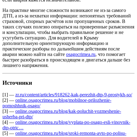
На практике многие сложности возникают не из‑за самого
ДТП, а из‑за нехватки информации: непонятных требований
страховой, спорных расчётов или пропущенных сроков. В
таких случаях полезно опираться на проверенные разъяснения
и консультации, чтобы выбрать правильное решение и не
усугубить ситуацию. Для водителей в Крыму
дополнительную ориентирующую информацию и
практические разборы по дальнейшим действиям после
аварии можно найти на сайте
osagocrimea.ru
, что помогает
быстрее разобраться в происходящем и двигаться дальше без
лишнего напряжения.
Источники
[1] —
zr.ru/content/articles/918262-kak-perezhit-dtp-9-prostykh-so/
[2] —
online.osagocrimea.ru/blog/mobilnoe-prilozhenie-
pomoshhnik-osago/
[3] —
online.osagocrimea.ru/blog/kak-poluchit-vozmeshenie-
usherba-pri-dtp/
[4] —
online.osagocrimea.ru/blog/vyplata-po-osago-esli-vinovnik-
dtp-otric…
[5] —
online.osagocrimea.ru/blog/sroki-remonta-avto-po-polisu-