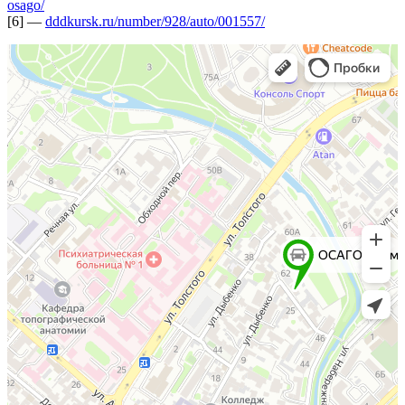
osago/
[6] —
dddkursk.ru/number/928/auto/001557/