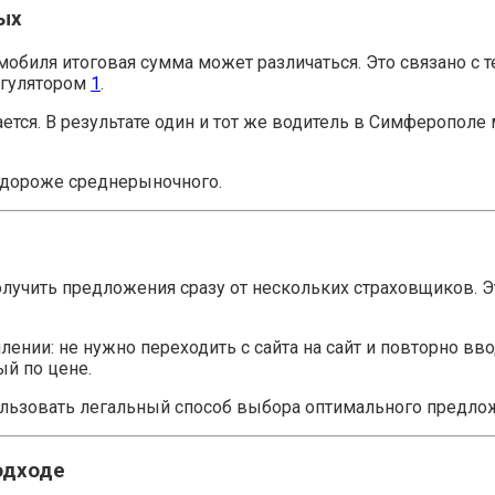
ых
мобиля итоговая сумма может различаться. Это связано с
егулятором
1
.
чается. В результате один и тот же водитель в Симферопо
 дороже среднерыночного.
олучить предложения сразу от нескольких страховщиков. Э
нии: не нужно переходить с сайта на сайт и повторно вво
й по цене.
спользовать легальный способ выбора оптимального предло
одходе