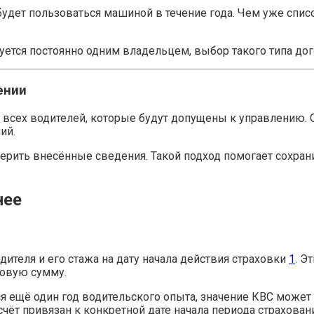
 будет пользоваться машиной в течение года. Чем уже спи
ется постоянно одним владельцем, выбор такого типа дог
ении
 всех водителей, которые будут допущены к управлению.
ий.
ерить внесённые сведения. Такой подход помогает сохра
нее
дителя и его стажа на дату начала действия страховки
1
. Э
говую сумму.
я ещё один год водительского опыта, значение КВС может
счёт привязан к конкретной дате начала периода страхова